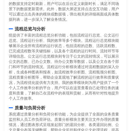
的数据支持定时刷新，用户可以在后台定义刷新时长，满足不同场
景下的数据更新需求。此外，数据大屏还支持点击交互功能，用户
可以通过点击具体的模块或数据项，弹出相关的详细画面或具体数
据列表，进一步深入了解业务情况。
流程总览与分析
统提供了丰富的流程总览分析功能，包括流程运行总览、公文运行
总览、流程运行分析、我的效率等多个模块。流程运行总览模块能
够展示企业所有流程的运行状态，包括流程的总数、活跃流程数、
已完成流程数等关键指标，以及各个流程的运行时间、流转环节等
详细信息。公文运行总览模块则专注于公文的流转情况，可以展示
公文的总数、已办公文数、待办公文数等数据，以及公文在各个部
门和环节的流转情况。流程运行分析模块通过对流程数据的深入分
析，生成各种图表和报表，如流程效率分析图、流程瓶颈分析图、
流程质量分析图等，帮助企业直观地了解流程的运行效率和质量状
况，为流程优化提供有力支持。我的效率模块则为用户提供了一个
个人工作效率分析的平台，用户可以在这里查看自己处理任务的速
度和质量，了解自己在流程中的表现和贡献，从而有针对性地提升
个人工作效率。
质量与负荷分析
系统通过质量分析和负荷分析功能，为企业提供了全面的业务质量
监控和人员工作负荷评估。质量分析模块主要关注文件办理的质量
情况，通过图表形式呈现发起部门的退回分析、各类退回比例、公
文总量分布等关键数据，帮助企业监控和优化公文处理流程，提高