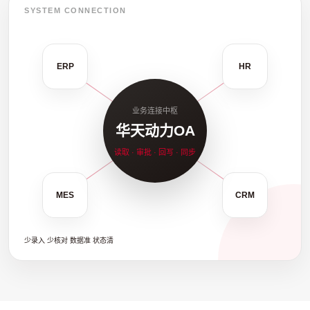
SYSTEM CONNECTION
ERP
HR
业务连接中枢
华天动力OA
读取 · 审批 · 回写 · 同步
MES
CRM
少录入
少核对
数据准
状态清